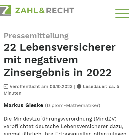
Über
Pressemitteilung
Uns
22 Lebensversicherer
Schwerpunkte
mit negativem
Ratgeber
Zinsergebnis in 2022
Top-Themen
Veröffentlicht am 06.10.2023
|
Lesedauer: ca. 5
Minuten
Kontakt
Markus Gieske
(Diplom-Mathematiker)
aufnehmen
Die Mindestzuführungsverordnung (MindZV)
verpflichtet deutsche Lebensversicherer dazu,
einmal jährlich ihre Ertragsquellen offenzulegen.