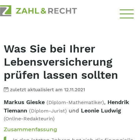
Über
Uns
Was Sie bei Ihrer
Schwerpunkte
Lebensversicherung
Ratgeber
prüfen lassen sollten
Top-Themen
zuletzt aktualisiert am 12.11.2021
Markus Gieske
Hendrik
,
(Diplom-Mathematiker)
Kontakt
Tiemann
Leonie Ludwig
und
aufnehmen
(Diplom-Jurist)
(Online-Redakteurin)
Zusammenfassung