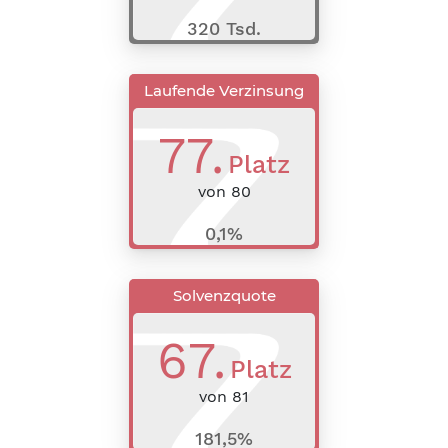
320 Tsd.
Laufende Verzinsung
77
.
Platz
von
80
0,1%
Solvenzquote
67
.
Platz
von
81
181,5%