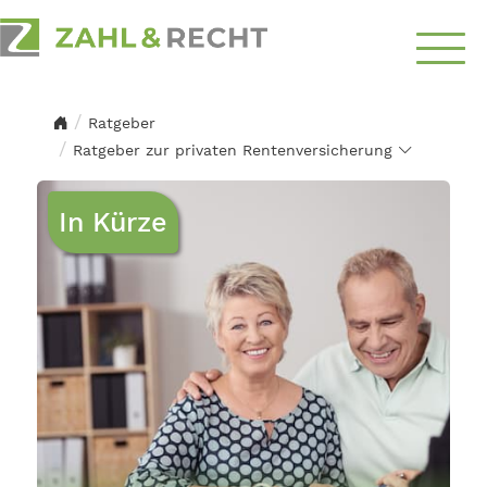
Über
Uns
Ratgeber
Ratgeber zur privaten Rentenversicherung
Schwerpunkte
In Kürze
Ratgeber
Top-Themen
Kontakt
aufnehmen