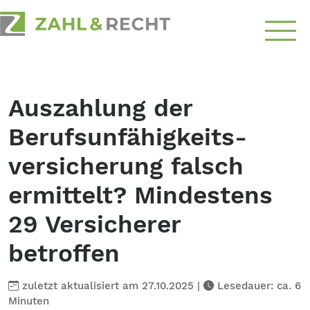
Über
Uns
Auszahlung der
Schwerpunkte
Berufsunfähigkeits­
Ratgeber
versicherung falsch
ermittelt? Mindestens
Top-Themen
29 Versicherer
Kontakt
betroffen
aufnehmen
zuletzt aktualisiert am 27.10.2025
|
Lesedauer: ca. 6
Minuten